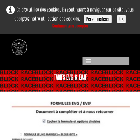
Ce site utilise des cookies. En continuant à naviguer sur ce site, vous
acceptez notre utilisation des cookies.
Personnaliser
OK
Continuer sans accepter
Accueil
TARIFS EVG & EVJF
Activités
▼
Evénements
NOUVEAU Adven' Trott
Moments forts
Qui sommes nous?